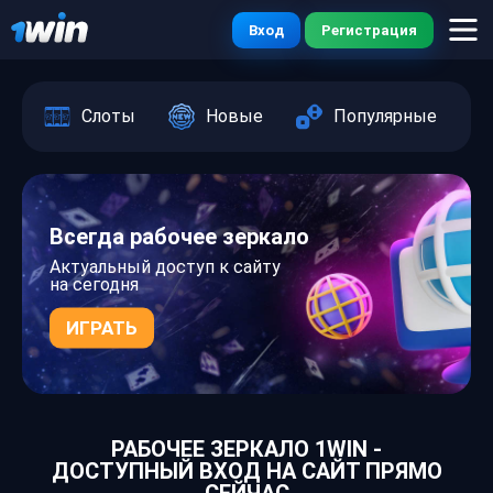
Вход
Регистрация
Слоты
Новые
Популярные
Всегда рабочее зеркало
Актуальный доступ к сайту
на сегодня
ИГРАТЬ
РАБОЧЕЕ ЗЕРКАЛО 1WIN -
ДОСТУПНЫЙ ВХОД НА САЙТ ПРЯМО