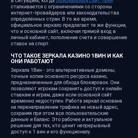
в ситуациях, когда
официальный сайт 1вин
сталкивается с ограничениями со стороны
интернет-провайдеров или законодательства
определённых стран. В то же время,
официальное зеркало предлагает те же функции,
что и основной сайт, включая прямой вход в
личный кабинет, пополнение счета и совершение
ставок на спорт.
ЧТО ТАКОЕ ЗЕРКАЛА КАЗИНО 1ВИН И КАК
ОНИ РАБОТАЮТ
Зеркала 1Вин - это альтернативные домены,
точные копии основного ресурса казино,
предназначенные для обхода блокировок. Они
позволяют игрокам сохранять доступ к онлайн
ставкам и играм, даже если основной сайт
временно недоступен. Работа зеркал основана
на перенаправлении трафика на новый адрес,
сохраняя при этом все пользовательские
данные и баланс. Это рабочее и актуальное
решение для тех, кто ценит непрерывный
доступ к 1 вин и его функционалу.