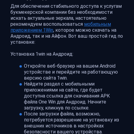
Для обеспечения стабильного доступа к услугам
букмекерской компании без необходимости
искать актуальные зеркала, настоятельно
рекомендуем воспользоваться
мобильным
приложением 1Win
, которое можно скачать на
Андроид, так и на Айфон. Вот ваш простой гид по
установке:
Установка 1win на Андроид
:
Откройте веб-браузер на вашем Android
устройстве и перейдите на работающую
версию сайта 1win.
Найдите раздел с мобильными
приложениями на сайте, где будет
доступна ссылка для скачивания APK
файла One Win для Андроид. Начните
загрузку, кликнув по ссылке.
После загрузки файла, возможно,
потребуется разрешение на установку из
внешних источников в настройках
безопасности вашего устройства.