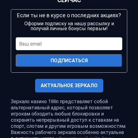
СЕЙЧАС
Если ты не в курсе о последних акциях?
Оформи подписку на нашу рассылку и
получай личные бонусы первым!
АКТУАЛЬНОЕ ЗЕРКАЛО
Зеркало казино 1Win представляет собой
альтернативный адрес, который позволяет
игрокам обходить любые блокировки и
сохранять непрерывный доступ к ставкам на
спорт, слотам и другим игровым возможностям.
Важность рабочего зеркала особенно актуальна