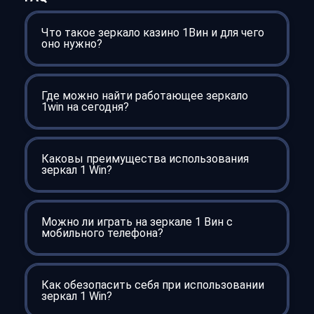
Что такое зеркало казино 1Вин и для чего
оно нужно?
Где можно найти работающее зеркало
1win на сегодня?
Каковы преимущества использования
зеркал 1 Win?
Можно ли играть на зеркале 1 Вин с
мобильного телефона?
Как обезопасить себя при использовании
зеркал 1 Win?