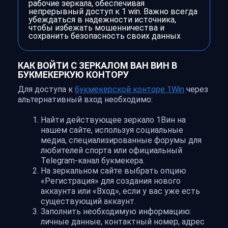
рабочие зеркала, обеспечивая
непрерывный доступ к 1 win. Важно всегда
убеждаться в надежности источника,
чтобы избежать мошенничества и
сохранить безопасность своих данных
КАК ВОЙТИ С ЗЕРКАЛОМ ВАН ВИН В
БУКМЕКЕРКУЮ КОНТОРУ
Для доступа к
букмекерской конторе 1Win
через
альтернативный вход необходимо:
Найти действующее зеркало 1Вин на
нашем сайте, используя социальные
медиа, специализированные форумы для
любителей спорта или официальный
Telegram-канал букмекера.
На зеркальном сайте выбрать опцию
«Регистрация» для создания нового
аккаунта или «Вход», если у вас уже есть
существующий аккаунт.
Заполнить необходимую информацию:
личные данные, контактный номер, адрес