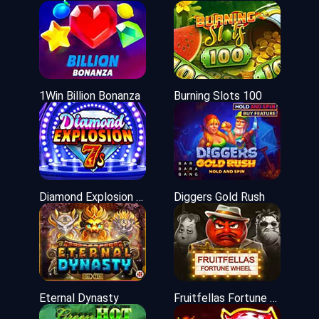
1Win Billion Bonanza
Burning Slots 100
Diamond Explosion 7s
Diggers Gold Rush
Eternal Dynasty
Fruitfellas Fortune Wheel