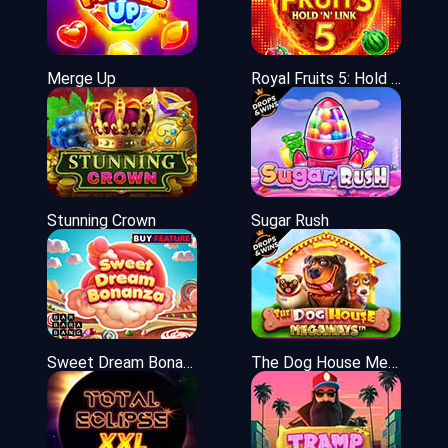
Merge Up
Royal Fruits 5: Hold 'N' Link
Stunning Crown
Sugar Rush
Sweet Dream Bonanza
The Dog House Megaways