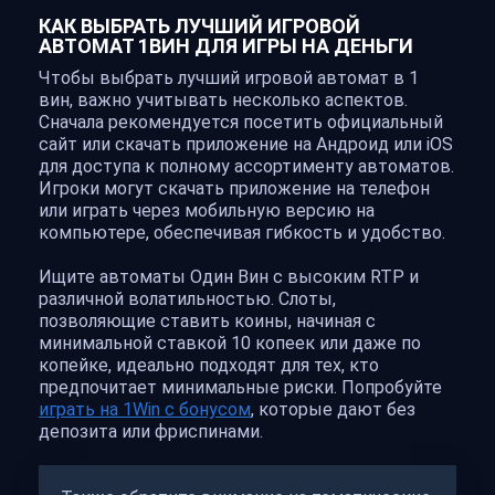
КАК ВЫБРАТЬ ЛУЧШИЙ ИГРОВОЙ
АВТОМАТ 1ВИН ДЛЯ ИГРЫ НА ДЕНЬГИ
Чтобы выбрать лучший игровой автомат в 1
вин, важно учитывать несколько аспектов.
Сначала рекомендуется посетить официальный
сайт или скачать приложение на Андроид или iOS
для доступа к полному ассортименту автоматов.
Игроки могут скачать приложение на телефон
или играть через мобильную версию на
компьютере, обеспечивая гибкость и удобство.
Ищите автоматы Один Вин с высоким RTP и
различной волатильностью. Слоты,
позволяющие ставить коины, начиная с
минимальной ставкой 10 копеек или даже по
копейке, идеально подходят для тех, кто
предпочитает минимальные риски. Попробуйте
играть на 1Win с бонусом
, которые дают без
депозита или фриспинами.