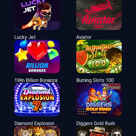
Lucky Jet
Aviator
1Win Billion Bonanza
Burning Slots 100
Diamond Explosion 7s
Diggers Gold Rush