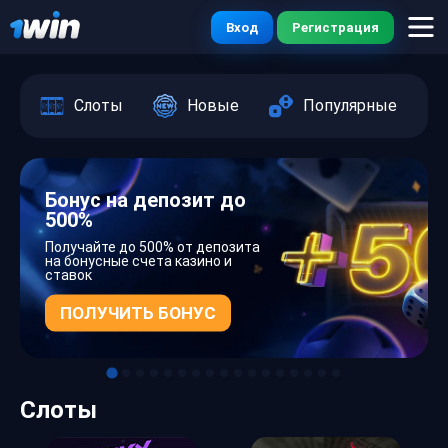
Вход
Регистрация
Слоты
Новые
Популярные
Бонус на депозит до
500%
Получайте до 500% от депозита
на бонусные счета казино и
ставок
ПОЛУЧИТЬ БОНУС
Слоты