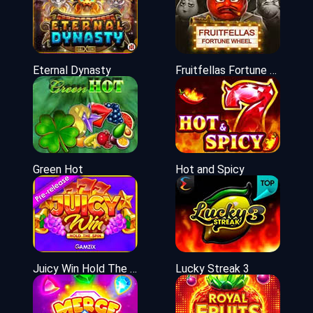
Eternal Dynasty
Fruitfellas Fortune Wheel
Green Hot
Hot and Spicy
Juicy Win Hold The Spin
Lucky Streak 3