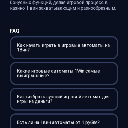
бонусных функций, делая игровой процесс в
казино 1 вин захватывающим и разнообразным.
FAQ
Как начать играть в игровые автоматы на
1Вин?
Какие игровые автоматы 1Win самые
выигрышные?
Как выбрать лучший игровой автомат для
игры на деньги?
Есть ли на 1вин автоматы от 1 рубля?