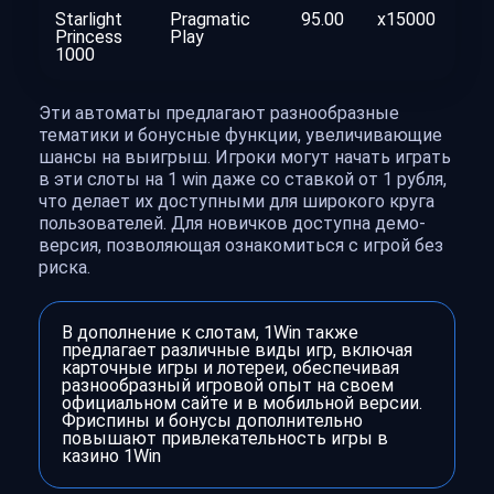
Starlight
Pragmatic
95.00
x15000
Princess
Play
1000
Эти автоматы предлагают разнообразные
тематики и бонусные функции, увеличивающие
шансы на выигрыш. Игроки могут начать играть
в эти слоты на 1 win даже со ставкой от 1 рубля,
что делает их доступными для широкого круга
пользователей. Для новичков доступна демо-
версия, позволяющая ознакомиться с игрой без
риска.
В дополнение к слотам, 1Win также
предлагает различные виды игр, включая
карточные игры и лотереи, обеспечивая
разнообразный игровой опыт на своем
официальном сайте и в мобильной версии.
Фриспины и бонусы дополнительно
повышают привлекательность игры в
казино 1Win