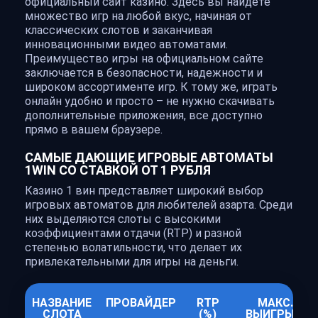
официальный сайт казино. Здесь вы найдете
множество игр на любой вкус, начиная от
классических слотов и заканчивая
инновационными видео автоматами.
Преимущество игры на официальном сайте
заключается в безопасности, надежности и
широком ассортименте игр. К тому же, играть
онлайн удобно и просто – не нужно скачивать
дополнительные приложения, все доступно
прямо в вашем браузере.
САМЫЕ ДАЮЩИЕ ИГРОВЫЕ АВТОМАТЫ
1WIN СО СТАВКОЙ ОТ 1 РУБЛЯ
Казино 1 вин представляет широкий выбор
игровых автоматов для любителей азарта. Среди
них выделяются слоты с высокими
коэффициентами отдачи (RTP) и разной
степенью волатильности, что делает их
привлекательными для игры на деньги.
НАЗВАНИЕ
ПРОВАЙДЕР
RTP
МАКС.
СЛОТА
(%)
ВЫИГРЫШ