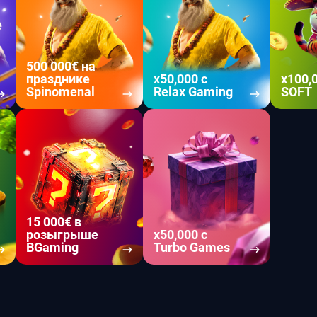
500 000€ на
празднике
х50,000 с
х100,
Spinomenal
Relax Gaming
SOFT
15 000€ в
розыгрыше
х50,000 с
BGaming
Turbo Games