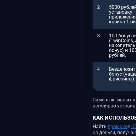
2
5000 рублей
установку
приложения
казино 1 ви
3
100 бонусн
(1winCoins, 
накопител
бонус) и 10
рублей.
4
Бездепози
бонус (чаще
фриспины).
Самых активных кл
регулярно устраив
КАК ИСПОЛЬЗО
Найти
промокод 1
на деньги, получа