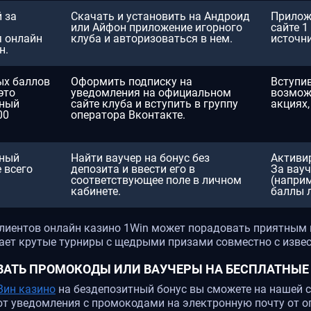
 за
Скачать и установить на Андроид
Прилож
или Айфон приложение игорного
сайте 1
 онлайн
клуба и авторизоваться в нем.
источн
н.
ых баллов
Оформить подписку на
Вступив
это
уведомления на официальном
возмож
ьный
сайте клуба и вступить в группу
акциях,
00
оператора Вконтакте.
тный
Найти ваучер на бонус без
Активи
 всего
депозита и ввести его в
За вау
соответствующее поле в личном
(напри
кабинете.
баллы 
иентов онлайн казино 1Win может порадовать приятным п
ает крутые турниры с щедрыми призами совместно с изве
ВАТЬ ПРОМОКОДЫ ИЛИ ВАУЧЕРЫ НА БЕСПЛАТНЫЕ
Вин казино
на бездепозитный бонус вы сможете на нашей с
ют уведомления с промокодами на электронную почту от о