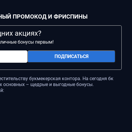
ТНЫЙ ПРОМОКОД И ФРИСПИНЫ
дних акциях?
 личные бонусы первым!
естительству букмекерская контора. На сегодня бк
мых основных – щедрые и выгодные бонусы.
й: