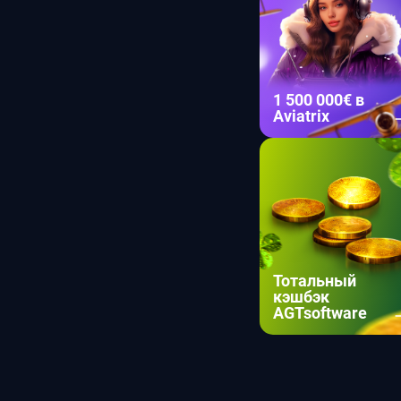
1 500 000€ в
Aviatrix
Тотальный
кэшбэк
AGTsoftware