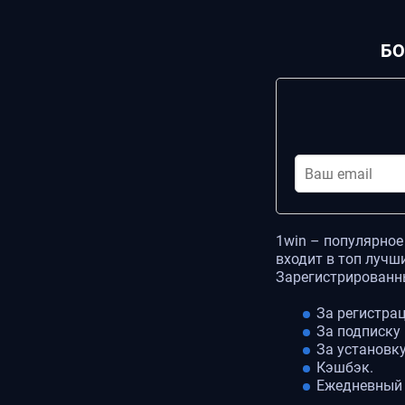
БО
1win – популярное
входит в топ лучш
Зарегистрированн
За регистрац
За подписку 
За установк
Кэшбэк.
Ежедневный 