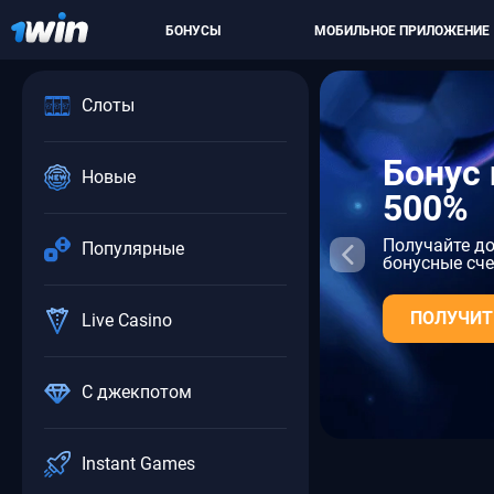
БОНУСЫ
МОБИЛЬНОЕ ПРИЛОЖЕНИЕ
Слоты
Бонус 
Новые
500%
Получайте до
Популярные
бонусные сче
ПОЛУЧИТ
Live Casino
С джекпотом
Instant Games