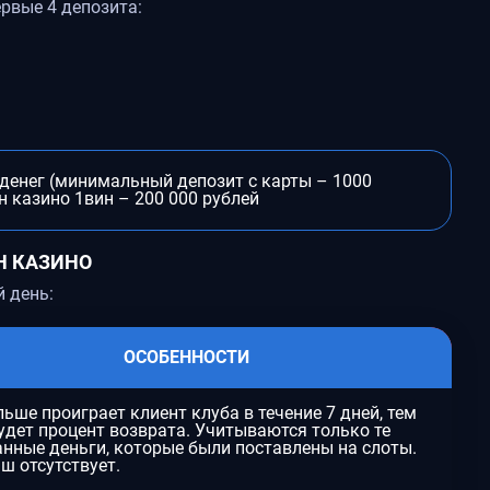
ервые 4 депозита:
 денег (минимальный депозит с карты – 1000
н казино 1вин – 200 000 рублей
Н КАЗИНО
й день:
ОСОБЕННОСТИ
ьше проиграет клиент клуба в течение 7 дней, тем
удет процент возврата. Учитываются только те
нные деньги, которые были поставлены на слоты.
ш отсутствует.