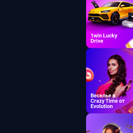
1win Lucky
Drive
Веселье в
Crazy Time от
Evolution