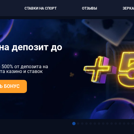
СТАВКИ НА СПОРТ
ОТЗЫВЫ
ЗЕРК
на депозит до
 500% от депозита на
та казино и ставок
Ь БОНУС