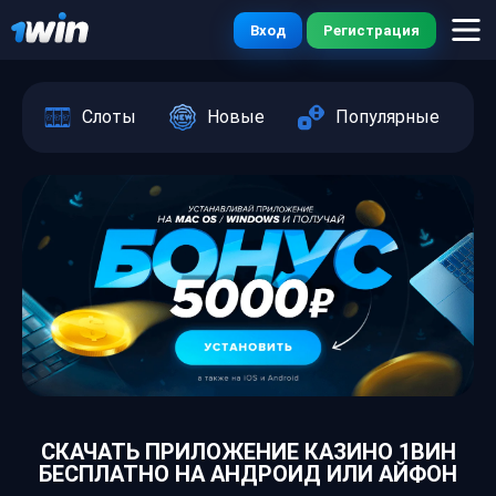
Вход
Регистрация
Слоты
Новые
Популярные
СКАЧАТЬ ПРИЛОЖЕНИЕ КАЗИНО 1ВИН
БЕСПЛАТНО НА АНДРОИД ИЛИ АЙФОН