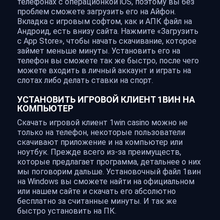
телефонах с операционкой iOS, поэтому вы без
проблем сможете загрузить его на Айфон.
Вкладка с игровым софтом, как и АПК файл на
Андроид, есть внизу сайта. Нажмите «Загрузить
с App Store», чтобы начать скачивание, которое
займет меньше минуты. Установить его на
телефон вы сможете так же быстро, после чего
можете входить в личный аккаунт и играть на
слотах либо делать ставки на спорт.
УСТАНОВИТЬ ИГРОВОЙ КЛИЕНТ 1ВИН НА
КОМПЬЮТЕР
Скачать игровой клиент 1win casino можно не
только на телефон, некоторые пользователи
скачивают приложение и на компьютер или
ноутбук. Прежде всего из-за преимуществ,
которые предлагает программа, детальнее о них
мы поговорим дальше. Установочный файл 1вин
на Windows вы сможете найти на официальном
или нашем сайте и скачать его абсолютно
бесплатно за считанные минуты. И так же
быстро установить на ПК.